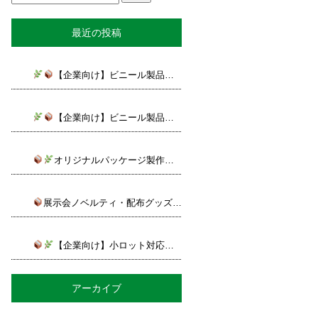
最近の投稿
【企業向け】ビニール製品は品質管理が重要！安心して依頼できる製作会社の選び方
【企業向け】ビニール製品の製作コストを抑えるには？別注・OEM製作のポイントをご紹介！
オリジナルパッケージ製作で商品の価値を高める！ビニール製品活用のポイント
展示会ノベルティ・配布グッズで差をつける！オリジナルビニール製品の活用方法
【企業向け】小ロット対応のビニール製品OEM・別注製作なら大阪のミカド産業へ
アーカイブ