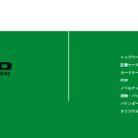
トップペ
証書ケー
カードケ
POP
ノベルテ
袋物・バ
バインダ
オリジナ