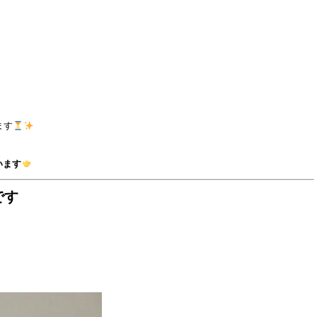
ます
います
です