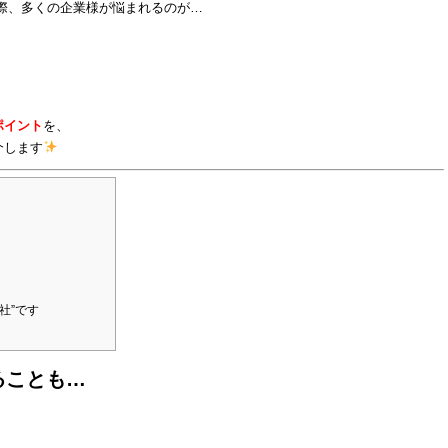
際、多くの企業様が悩まれるのが…
ポイント
を、
介します
社”です
ることも…