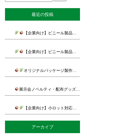
最近の投稿
【企業向け】ビニール製品は品質管理が重要！安心して依頼できる製作会社の選び方
【企業向け】ビニール製品の製作コストを抑えるには？別注・OEM製作のポイントをご紹介！
オリジナルパッケージ製作で商品の価値を高める！ビニール製品活用のポイント
展示会ノベルティ・配布グッズで差をつける！オリジナルビニール製品の活用方法
【企業向け】小ロット対応のビニール製品OEM・別注製作なら大阪のミカド産業へ
アーカイブ