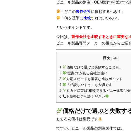
ビニール製品の別注・OEM製作を検討する
「どこの
製作会社
に依頼するべき？」
「何を基準に
比較
すればいいの？」
というポイントです。
今回は、
製作会社を比較するときに重要な
ビニール製品専門メーカーの視点からご紹
目次
[
hide
]
1
価格だけで選ぶと失敗することも…
2
“提案力”がある会社は強い
3
対応スピードも重要な比較ポイント
4
「相談しやすさ」も大切です
5
ミカド産業は“相談できるビニール製品会
6
お気軽にご相談ください
価格だけで選ぶと失敗す
もちろん価格は重要です
ですが、ビニール製品の別注製作では、