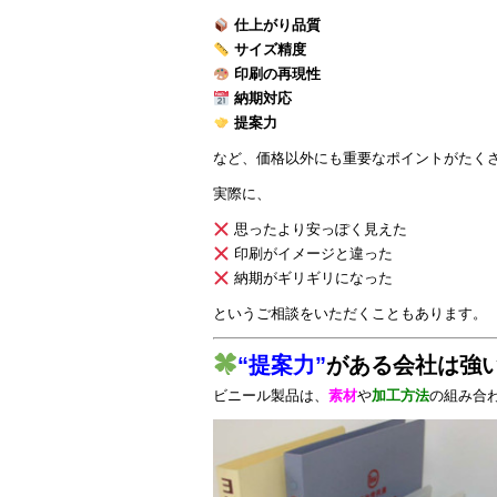
仕上がり品質
サイズ精度
印刷の再現性
納期対応
提案力
など、価格以外にも重要なポイントがたく
実際に、
思ったより安っぽく見えた
印刷がイメージと違った
納期がギリギリになった
というご相談をいただくこともあります。
“提案力”
がある会社は強
ビニール製品は、
素材
や
加工方法
の組み合